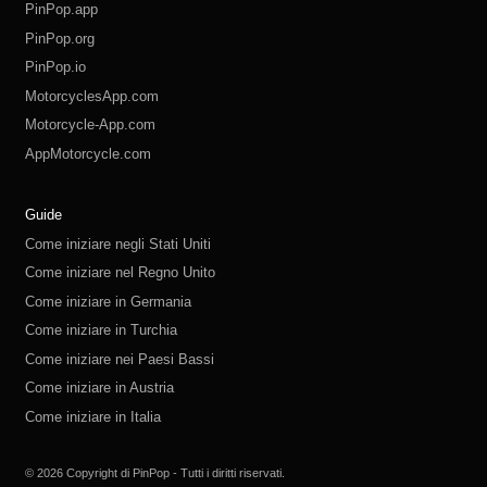
PinPop.app
PinPop.org
PinPop.io
MotorcyclesApp.com
Motorcycle-App.com
AppMotorcycle.com
MotorcycleApp.co
PinPop.club
PinPop.fun
PinPop.life
PinPop.live
PinPop.me
PinPop.online
PinPop.shop
PinPop.store
PinPop.site
Guide
Come iniziare negli Stati Uniti
Come iniziare nel Regno Unito
Come iniziare in Germania
Come iniziare in Turchia
Come iniziare nei Paesi Bassi
Come iniziare in Austria
Come iniziare in Italia
Come iniziare in Svizzera
Come iniziare in Polonia
Come iniziare in Russia
Come iniziare in Spagna
Come iniziare in Svezia
© 2026 Copyright di PinPop - Tutti i diritti riservati.