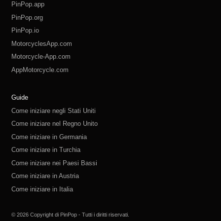
PinPop.app
PinPop.org
PinPop.io
MotorcyclesApp.com
Motorcycle-App.com
AppMotorcycle.com
MotorcycleApp.co
PinPop.club
PinPop.fun
PinPop.life
PinPop.live
PinPop.me
PinPop.online
PinPop.shop
PinPop.store
PinPop.site
Guide
Come iniziare negli Stati Uniti
Come iniziare nel Regno Unito
Come iniziare in Germania
Come iniziare in Turchia
Come iniziare nei Paesi Bassi
Come iniziare in Austria
Come iniziare in Italia
Come iniziare in Svizzera
Come iniziare in Polonia
Come iniziare in Russia
Come iniziare in Spagna
Come iniziare in Svezia
© 2026 Copyright di PinPop - Tutti i diritti riservati.