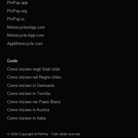
PinPop.app
PinPop.org
PinPop.io
MotorcyclesApp.com
Motorcycle-App.com
AppMotorcycle.com
MotorcycleApp.co
PinPop.club
PinPop.fun
PinPop.life
PinPop.live
PinPop.me
PinPop.online
PinPop.shop
PinPop.store
PinPop.site
Guide
Come iniziare negli Stati Uniti
Come iniziare nel Regno Unito
Come iniziare in Germania
Come iniziare in Turchia
Come iniziare nei Paesi Bassi
Come iniziare in Austria
Come iniziare in Italia
Come iniziare in Svizzera
Come iniziare in Polonia
Come iniziare in Russia
Come iniziare in Spagna
Come iniziare in Svezia
© 2026 Copyright di PinPop - Tutti i diritti riservati.