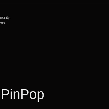
munity,
ens.
 PinPop