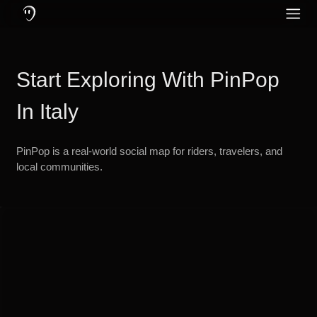
¿Qué es PinPop?: Una aplicación de comunicación creada para moto
Características de PinPop: Mensajería y llamadas en línea y fuera de
Protege tu audición usando auriculares con cancelación activa de ruid
PinPop – La Ap
Redes Sociales
Inglés
Community
Start Exploring With PinPop
Alemán
Idioma
Neerlandés
In Italy
Francés
PinPop is a real-world social map for riders, travelers, and
Turco
local communities.
Ruso
Portugués
Italiano