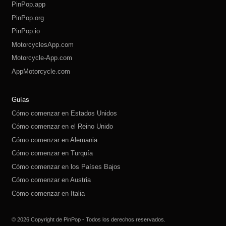
PinPop.app
PinPop.org
PinPop.io
MotorcyclesApp.com
Motorcycle-App.com
AppMotorcycle.com
MotorcycleApp.co
PinPop.club
PinPop.fun
PinPop.life
PinPop.live
PinPop.me
PinPop.online
PinPop.shop
PinPop.store
PinPop.site
Guías
Cómo comenzar en Estados Unidos
Cómo comenzar en el Reino Unido
Cómo comenzar en Alemania
Cómo comenzar en Turquía
Cómo comenzar en los Países Bajos
Cómo comenzar en Austria
Cómo comenzar en Italia
Cómo comenzar en Suiza
Cómo comenzar en Polonia
Cómo comenzar en Rusia
Cómo comenzar en España
Cómo comenzar en Suecia
© 2026 Copyright de PinPop - Todos los derechos reservados.