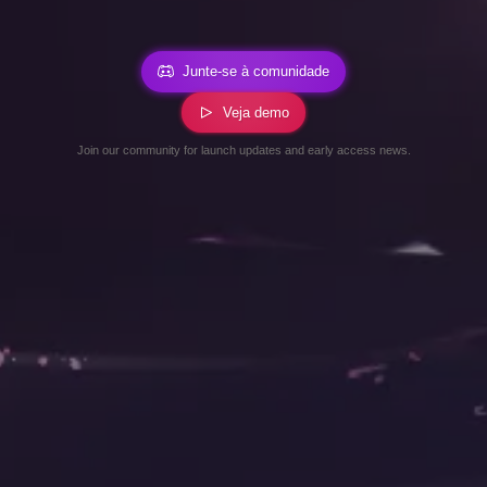
Junte-se à comunidade
Veja demo
Join our community for launch updates and early access news.