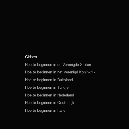
Gidsen
Hoe te beginnen in de Verenigde Staten
Hoe te beginnen in het Verenigd Koninkrijk
Hoe te beginnen in Duitsland
Hoe te beginnen in Turkije
Hoe te beginnen in Nederland
Hoe te beginnen in Oostenrijk
Hoe te beginnen in Italië
Hoe te beginnen in Zwitserland
Hoe te beginnen in Polen
Hoe te beginnen in Rusland
Hoe te beginnen in Spanje
Hoe te beginnen in Zweden