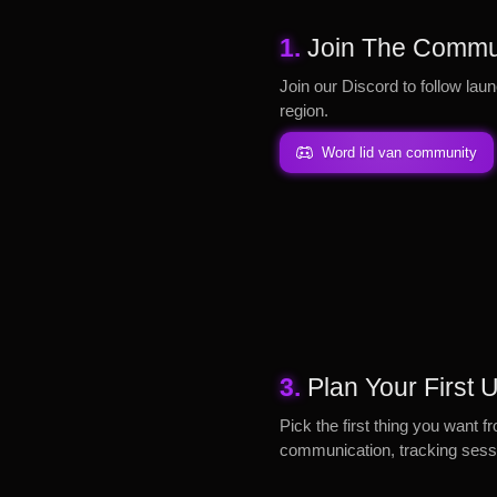
1.
Join The Commu
Join our Discord to follow laun
region.
Word lid van community
3.
Plan Your First
Pick the first thing you want f
communication, tracking sessi