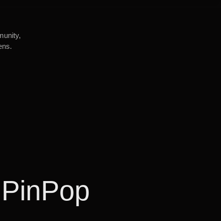
munity,
ens.
 PinPop