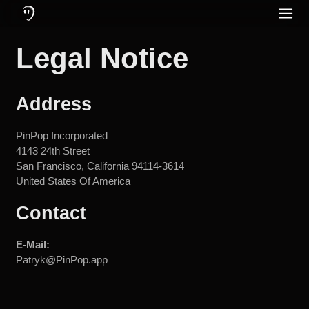
Qu'est-ce que PinPop : une application de communication conçue pou
Fonctionnalités de PinPop : messagerie et appels en ligne et hors lig
Protégez votre audition en utilisant des écouteurs à annulation de brui
PinPop – L'app
Legal Notice
Réseaux sociaux
Anglais
Community
Allemand
Langue
Address
Néerlandais
Turc
PinPop Incorporated
4143 24th Street
Russe
San Francisco, California 94114-3614
Espagnol
United States Of America
Portugais
Contact
Italien
E-Mail:
Patryk@PinPop.app